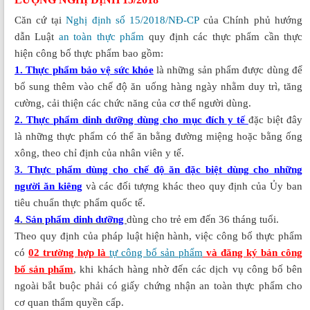
Căn cứ tại
Nghị định số 15/2018/NĐ-CP
của Chính phủ hướng
dẫn Luật
an toàn thực phẩm
quy định các thực phẩm cần thực
hiện công bố thực phẩm bao gồm:
1. Thực phẩm bảo vệ sức khỏe
là những sản phẩm được dùng để
bổ sung thêm vào chế độ ăn uống hàng ngày nhằm duy trì, tăng
cường, cải thiện các chức năng của cơ thể người dùng.
2. Thực phẩm dinh dưỡng dùng cho mục đích y tế
đặc biệt đây
là những thực phẩm có thể ăn bằng đường miệng hoặc bằng ống
xông, theo chỉ định của nhân viên y tế.
3. Thực phẩm dùng cho chế độ ăn đặc biệt dùng cho những
người ăn kiêng
và các đối tượng khác theo quy định của Ủy ban
tiêu chuẩn thực phẩm quốc tế.
4. Sản phẩm dinh dưỡng
dùng cho trẻ em đến 36 tháng tuổi.
Theo quy định của pháp luật hiện hành, việc công bố thực phẩm
có
02 trường hợp là
tự
công bố sản phẩm
và đăng ký bản công
bố sản phẩm
, khi khách hàng nhờ đến các dịch vụ công bố bên
ngoài bắt buộc phải có giấy chứng nhận an toàn thực phẩm cho
cơ quan thẩm quyền cấp.