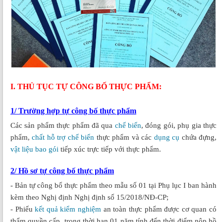
I. THỦ TỤC TỰ CÔNG BỐ THỰC PHẨM:
1/ Trường hợp tự công bố thực phẩm
Các sản phẩm thực phẩm đã qua
chế biến
, đóng gói, phụ gia thực
phẩm,
chất hỗ trợ chế biến
thực phẩm và các
dụng cụ
chứa đựng,
vật liệu bao gói
tiếp xúc trực tiếp với thực phẩm.
2/ Hồ sơ tự công bố thực phẩm
- Bản tự công bố thực phẩm theo mẫu số 01 tại Phụ lục I ban hành
kèm theo Nghị định Nghị định số 15/2018/NĐ-CP;
- Phiếu
kết quả kiểm nghiệm
an toàn thực phẩm được cơ quan có
thẩm quyền cấp, trong thời hạn 01 năm tính đến thời điểm nộp hồ