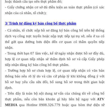
hoặc thành cấu tạo nên thực phẩm đó;
- Giấy chứng nhận cơ sở đủ điều kiện an toàn thực phẩm (có xác
nhận của cá nhân, tổ chức);
3/ Trình tự đăng ký bản công bố thực phẩm
- Cá nhân, tổ chức nộp hồ sơ đăng ký bản công bố trên hệ thống
dịch vụ công trực tuyến hoặc nộp trực tiếp tại trụ sở, nếu ở xa có
thể gửi qua đường bưu điện đến cơ quan có thẩm quyền tiếp
nhận.
- Trong thời hạn 07 làm việc, kể từ ngày nhận được hồ sơ đầy đủ,
hợp lệ cơ quan tiếp nhận sẽ thẩm định hồ sơ và cấp Giấy phép
tiếp nhận đăng ký bản công bố thực phẩm.
- Trường hợp hồ sơ chưa hợp lệ, cơ quan tiếp nhận có văn bản
thông báo nêu rõ lý do và căn cứ pháp lý khi không đồng ý với
hồ sơ hay yêu cầu sửa đổi, bổ sung hồ sơ trong thời gian luật
định.
- Trên đây là toàn bộ nội dung tư vấn của chúng tôi về công bố
thực phẩm, nếu còn băn khoăn gì hãy liên hệ ngay với
ATV
MEDIA
qua Hotline 0908.326.779 hoặc qua hòm thư điện tử