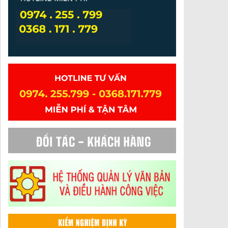
Sửa đổi Luật Sở hữu trí tuệ: Chủ động, nghiêm túc
thực hiện các điều ước quốc tế
Hướng dẫn Kiểm nghiệm và tư vấn hồ sơ công bố
chất lượng sản phẩm 2022