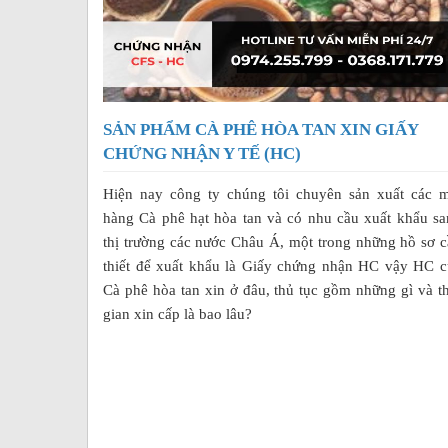
SẢN PHẨM CÀ PHÊ HÒA TAN XIN GIẤY
CHỨNG NHẬN Y TẾ (HC)
Hiện nay công ty chúng tôi chuyên sản xuất các m
hàng Cà phê hạt hòa tan và có nhu cầu xuất khẩu s
thị trường các nước Châu Á, một trong những hồ sơ 
thiết để xuất khẩu là Giấy chứng nhận HC vậy HC c
Cà phê hòa tan xin ở đâu, thủ tục gồm những gì và t
gian xin cấp là bao lâu?