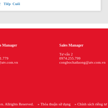
2
Tiếp
Cuối
ss Manager
Sales Manager
1
Tư vấn 2
1.779
0974.255.799
@atv.com.vn
congbochatluong@atv.com.vn
vn
. Allrights Reserved.
» Thỏa thuận sử dụng
» Chính sách riêng tư