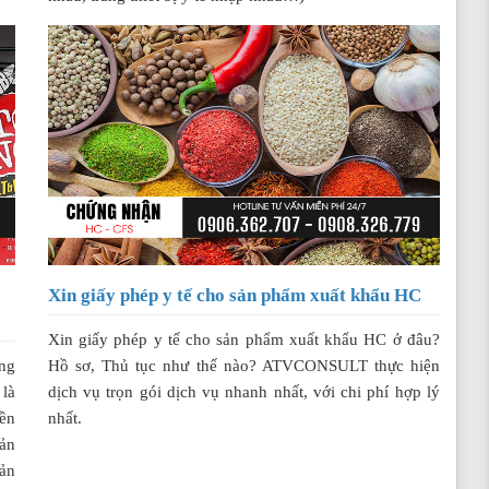
Xin giấy phép y tế cho sản phẩm xuất khẩu HC
Xin giấy phép y tế cho sản phẩm xuất khẩu HC ở đâu?
ếng
Hồ sơ, Thủ tục như thế nào? ATVCONSULT thực hiện
 là
dịch vụ trọn gói dịch vụ nhanh nhất, với chi phí hợp lý
ền
nhất.
sản
ản