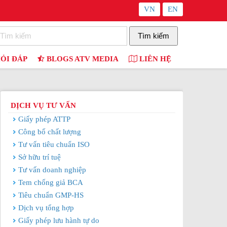
VN
EN
ỎI ĐÁP
BLOGS ATV MEDIA
LIÊN HỆ
DỊCH VỤ TƯ VẤN
Giấy phép ATTP
Công bố chất lượng
Tư vấn tiêu chuẩn ISO
Sở hữu trí tuệ
Tư vấn doanh nghiệp
Tem chống giả BCA
Sửa đổi Luật Sở hữu trí tuệ: Chủ động, nghiêm túc
thực hiện các điều ước quốc tế
Tiêu chuẩn GMP-HS
Dịch vụ tổng hợp
Giấy phép lưu hành tự do