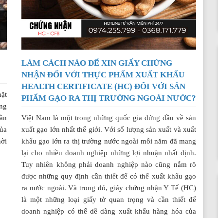
LÀM CÁCH NÀO ĐỂ XIN GIẤY CHỨNG
NHẬN ĐỐI VỚI THỰC PHẨM XUẤT KHẨU
HEALTH CERTIFICATE (HC) ĐỐI VỚI SẢN
ặt
PHẨM GẠO RA THỊ TRƯỜNG NGOÀI NƯỚC?
ang
cần
Việt Nam là một trong những quốc gia đứng đầu về sản
ủa
xuất gạo lớn nhất thế giới. Với số lượng sản xuất và xuất
hời
khẩu gạo lớn ra thị trường nước ngoài mỗi năm đã mang
lại cho nhiều doanh nghiệp những lợi nhuận nhất định.
Tuy nhiên không phải doanh nghiệp nào cũng nắm rõ
được những quy định cần thiết để có thể xuất khẩu gạo
ra nước ngoài. Và trong đó, giáy chứng nhận Y Tế (HC)
là một những loại giấy tờ quan trọng và cần thiết để
doanh nghiệp có thể dễ dàng xuất khẩu hàng hóa của