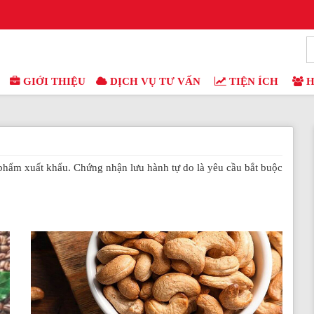
GIỚI THIỆU
DỊCH VỤ TƯ VẤN
TIỆN ÍCH
H
 phẩm xuất khẩu. Chứng nhận lưu hành tự do là yêu cầu bắt buộc