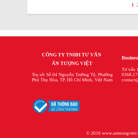
1
CÔNG TY TNHH TƯ VẤN
Busine
ẤN TƯỢNG VIỆT
Tư vấn 
0368.17
Trụ sở: Số 04 Nguyễn Trường Tộ, Phường
contact
Phú Thọ Hòa, TP. Hồ Chí Minh, Việt Nam
© 2016
www.antuongviet.