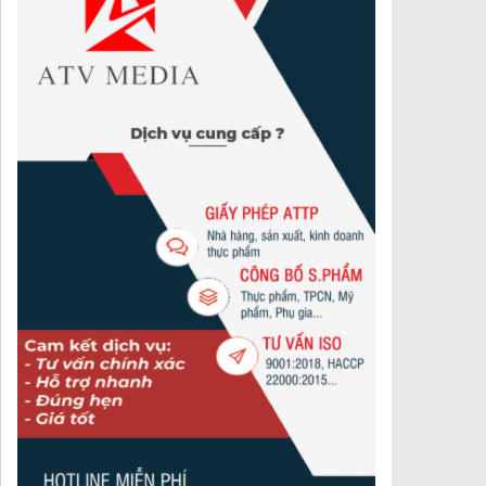
Những điều bạn cần biết khi tiến hành công bố thực
phẩm theo Nghị Định 15/2018
Tư vấn GMP cho thực phẩm bảo vệ sức khoẻ theo
Quyết định 4288/QĐ-BYT