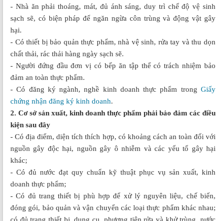
- Nhà ăn phải thoáng, mát, đủ ánh sáng, duy trì chế độ vệ sinh
sạch sẽ, có biện pháp để ngăn ngừa côn trùng và động vật gây
hại.
- Có thiết bị bảo quản thực phẩm, nhà vệ sinh, rửa tay và thu dọn
chất thải, rác thải hàng ngày sạch sẽ.
- Người đứng đầu đơn vị có bếp ăn tập thể có trách nhiệm bảo
đảm an toàn thực phẩm.
- Có đăng ký ngành, nghề kinh doanh thực phẩm trong
Giấy
chứng nhận đăng ký kinh doanh
.
2. Cơ sở sản xuất, kinh doanh thực phẩm phải bảo đảm các điều
kiện sau đây
- Có địa điểm, diện tích thích hợp, có khoảng cách an toàn đối với
nguồn gây độc hại, nguồn gây ô nhiễm và các yếu tố gây hại
khác;
- Có đủ nước đạt quy chuẩn kỹ thuật phục vụ sản xuất, kinh
doanh thực phẩm;
- Có đủ trang thiết bị phù hợp để xử lý nguyên liệu, chế biến,
đóng gói, bảo quản và vận chuyển các loại thực phẩm khác nhau;
có đủ trang thiết bị, dụng cụ, phương tiện rửa và khử trùng, nước