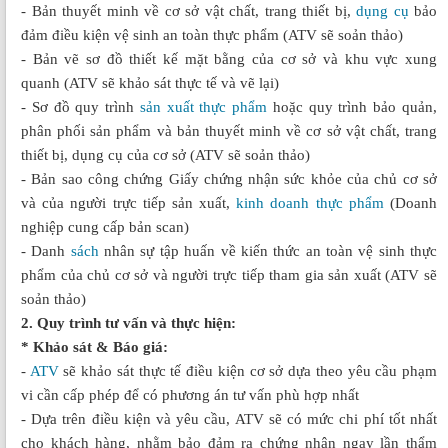
- Bản thuyết minh về cơ sở vật chất, trang thiết bị,
dụng cụ
bảo
đảm điều kiện vệ sinh an toàn thực phẩm (ATV sẽ soản thảo)
- Bản vẽ sơ đồ thiết kế mặt bằng của cơ sở và khu vực xung
quanh (ATV sẽ khảo sát thực tế và vẽ lại)
- Sơ đồ quy trình
sản xuất thực phẩm
hoặc quy trình bảo quản,
phân phối sản phẩm và bản thuyết minh về cơ sở vật chất, trang
thiết bị, dụng cụ của cơ sở (ATV sẽ soản thảo)
- Bản sao công chứng Giấy chứng nhận sức khỏe của chủ cơ sở
và của người trực tiếp sản xuất,
kinh doanh thực phẩm
(Doanh
nghiệp cung cấp bản scan)
- Danh
sách
nhân sự tập huấn về kiến thức an toàn vệ sinh thực
phẩm của chủ cơ sở và người trực tiếp tham gia sản xuất (ATV sẽ
soản thảo)
2. Quy trình tư vấn và thực hiện:
* Khảo sát & Báo giá:
-
ATV
sẽ khảo sát thực tế điều kiện cơ sở dựa theo yêu cầu phạm
vi cần cấp phép để có phương án tư vấn phù hợp nhất
- Dựa trên điều kiện và yêu cầu, ATV sẽ có mức chi phí tốt nhất
cho khách hàng, nhằm bảo đảm ra chứng nhận ngay lần thẩm