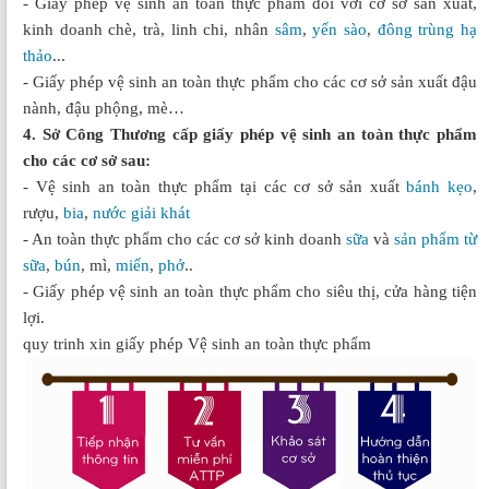
- Giấy phép vệ sinh an toàn thực phẩm đối với cơ sở sản xuất,
kinh doanh chè, trà, linh chi, nhân
sâm
,
yến sào
,
đông trùng hạ
thảo
...
- Giấy phép vệ sinh an toàn thực phẩm cho các cơ sở sản xuất đậu
nành, đậu phộng, mè…
4. Sở Công Thương cấp giấy phép vệ sinh an toàn thực phẩm
cho các cơ sở sau:
- Vệ sinh an toàn thực phẩm tại các cơ sở sản xuất
bánh
kẹo
,
rượu,
bia
,
nước giải khát
- An toàn thực phẩm cho các cơ sở kinh doanh
sữa
và
sản phẩm từ
sữa
,
bún
, mì,
miến
,
phở
..
- Giấy phép vệ sinh an toàn thực phẩm cho siêu thị, cửa hàng tiện
lợi.
quy trinh xin giấy phép Vệ sinh an toàn thực phẩm