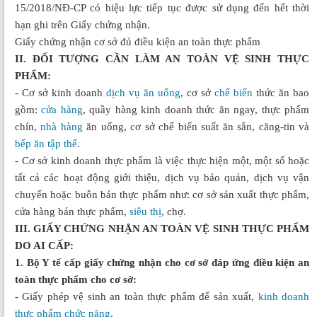
15/2018/NĐ-CP có hiệu lực tiếp tục được sử dụng đến hết thời
hạn ghi trên Giấy chứng nhận.
Giấy chứng nhận cơ sở đủ điều kiện an toàn thực phẩm
II. ĐỐI TƯỢNG CẦN LÀM AN TOÀN VỆ SINH THỰC
PHẨM:
- Cơ sở kinh doanh
dịch vụ ăn uống
, cơ sở
chế biến
thức ăn bao
gồm:
cửa hàng
, quầy hàng kinh doanh thức ăn ngay, thực phẩm
chín,
nhà hàng
ăn uống, cơ sở chế biến suất ăn sẵn, căng-tin và
bếp ăn tập thể
.
- Cơ sở kinh doanh thực phẩm là việc thực hiện một, một số hoặc
tất cả các hoạt động giới thiệu, dịch vụ bảo quản, dịch vụ vận
chuyển hoặc buôn bán thực phẩm như: cơ sở sản xuất thực phẩm,
cửa hàng bán thực phẩm,
siêu thị
, chợ.
III. GIẤY CHỨNG NHẬN AN TOÀN VỆ SINH THỰC PHẨM
DO AI CẤP:
1. Bộ Y tế cấp giấy chứng nhận cho cơ sở đáp ứng điều kiện an
toàn thực phẩm cho cơ sở:
- Giấy phép vệ sinh an toàn thực phẩm để sản xuất,
kinh doanh
thực phẩm chức năng
.