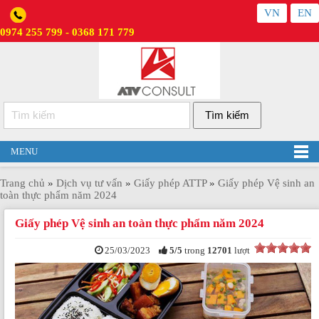
VN
EN
0974 255 799 - 0368 171 779
MENU
Trang chủ
»
Dịch vụ tư vấn
»
Giấy phép ATTP
»
Giấy phép Vệ sinh an
toàn thực phẩm năm 2024
Giấy phép Vệ sinh an toàn thực phẩm năm 2024
25/03/2023
5
/
5
trong
12701
lượt