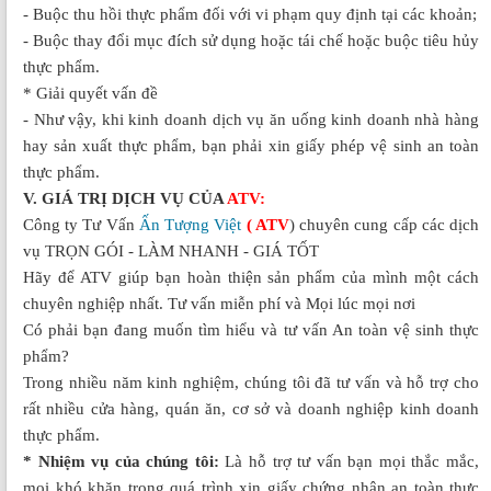
- Buộc thu hồi thực phẩm đối với vi phạm quy định tại các khoản;
- Buộc thay đổi mục đích sử dụng hoặc tái chế hoặc buộc tiêu hủy
thực phẩm.
* Giải quyết vấn đề
- Như vậy, khi kinh doanh dịch vụ ăn uống kinh doanh nhà hàng
hay sản xuất thực phẩm, bạn phải xin giấy phép vệ sinh an toàn
thực phẩm.
V. GIÁ TRỊ DỊCH VỤ CỦA
ATV:
Công ty Tư Vấn
Ấn Tượng Việt
( ATV
) chuyên cung cấp các dịch
vụ TRỌN GÓI - LÀM NHANH - GIÁ TỐT
Hãy để ATV giúp bạn hoàn thiện sản phẩm của mình một cách
chuyên nghiệp nhất. Tư vấn miễn phí và Mọi lúc mọi nơi
Có phải bạn đang muốn tìm hiểu và tư vấn An toàn vệ sinh thực
phẩm?
Trong nhiều năm kinh nghiệm, chúng tôi đã tư vấn và hỗ trợ cho
rất nhiều cửa hàng, quán ăn, cơ sở và doanh nghiệp kinh doanh
thực phẩm.
* Nhiệm vụ của chúng tôi:
Là hỗ trợ tư vấn bạn mọi thắc mắc,
mọi khó khăn trong quá trình xin giấy chứng nhận an toàn thực