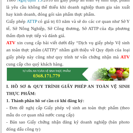
Theo
Nghị định 15
/2018 thì giấy phép an toàn vệ sinh thực phẩm
là yêu cầu không thể thiếu khi doanh nghiệp tham gia sản xuất
hay kinh doanh, đóng gói sản phẩm thực phẩm.
Giấy phép
ATTP
có giá trị 03 năm và sẽ do các cơ quan như Sở Y
tế, Sở Nông Nghiệp, Sở Công thương, Sở ATTP của địa phương
thẩm định trực tiếp và đánh giá.
ATV
xin cung cấp bài viết dưới đây “Dịch vụ giấy phép Vệ sinh
an toàn thực phẩm (ATTP)” nhằm giới thiệu về Quy định của loại
giấy phép này cũng như quy trình tư vấn chứng nhận mà
ATV
cung cấp cho quý khách hàng.
I. HỒ SƠ & QUY TRÌNH GIẤY PHÉP AN TOÀN VỆ SINH
THỰC PHẨM:
1. Thành phần hồ sơ cần có khi đăng ký:
- Đơn đề nghị cấp Giấy phép vệ sinh an toàn thực phẩm (theo
mẫu do cơ quan nhà nước cung cấp)
- Bản sao Giấy chứng nhận đăng ký doanh nghiệp (bản photo
đóng dấu công ty)