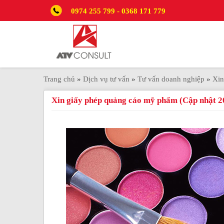
0974 255 799 - 0368 171 779
Trang chủ
»
Dịch vụ tư vấn
»
Tư vấn doanh nghiệp
»
Xin
Xin giấy phép quảng cáo mỹ phẩm (Cập nhật 2