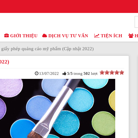
GIỚI THIỆU
DỊCH VỤ TƯ VẤN
TIỆN ÍCH
H
 giấy phép quảng cáo mỹ phẩm (Cập nhật 2022)
022)
13/07/2022
5
/
5
trong
502
lượt