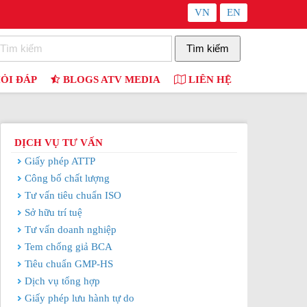
VN
EN
ỎI ĐÁP
BLOGS ATV MEDIA
LIÊN HỆ
DỊCH VỤ TƯ VẤN
Giấy phép ATTP
Công bố chất lượng
Tư vấn tiêu chuẩn ISO
Sở hữu trí tuệ
Tư vấn doanh nghiệp
Tem chống giả BCA
Tiêu chuẩn GMP-HS
Dịch vụ tổng hợp
Giấy phép lưu hành tự do