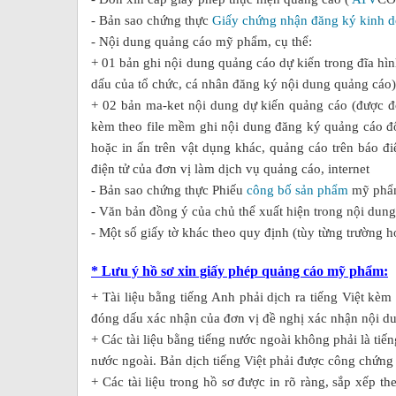
- Bản sao chứng thực
Giấy chứng nhận đăng ký kinh 
- Nội dung quảng cáo mỹ phẩm, cụ thể:
+ 01 bản ghi nội dung quảng cáo dự kiến trong đĩa hì
dấu của tổ chức, cá nhân đăng ký nội dung quảng cáo)
+ 02 bản ma-ket nội dung dự kiến quảng cáo (đ­ược 
kèm theo file mềm ghi nội dung đăng ký quảng cáo đ
hoặc in ấn trên vật dụng khác, quảng cáo trên báo đi
điện tử của đơn vị làm dịch vụ quảng cáo, internet
- Bản sao chứng thực Phiếu
công bố sản phẩm
mỹ phẩm
- Văn bản đồng ý của chủ thể xuất hiện trong nội dung
- Một số giấy tờ khác theo quy định (tùy từng trường h
* Lưu ý hồ sơ xin giấy phép quảng cáo mỹ phẩm:
+ Tài liệu bằng tiếng Anh phải dịch ra tiếng Việt kèm
đóng dấu xác nhận của đơn vị đề nghị xác nhận nội d
+ Các tài liệu bằng tiếng nước ngoài không phải là tiến
nước ngoài. Bản dịch tiếng Việt phải được công chứng 
+ Các tài liệu trong hồ sơ được in rõ ràng, sắp xếp t