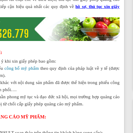
tiếp cận hiệu quả nhất các quy định về
hồ sơ, thủ tục xin giấy
:
 ý khi xin giấy phép bao gồm:
iếu
công bố mỹ phẩm
theo quy định của pháp luật về y tế (được
m).
khác với nội dung sản phẩm đã được thể hiện trong phiếu công
ân phối….
huần phong mỹ tục và đạo đức xã hội, mọi trường hợp quảng cáo
bị từ chối cấp giấy phép quảng cáo mỹ phẩm.
UẢNG CÁO MỸ PHẨM:
SULT soạn thảo trên thông tin khách hàng cung cấp);