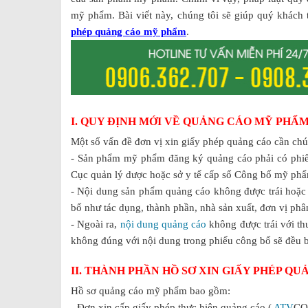
mỹ phẩm. Bài viết này, chúng tôi sẽ giúp quý khách 
phép quảng cáo mỹ phẩm
.
I. QUY ĐỊNH MỚI VỀ QUẢNG CÁO MỸ PHẨM
Một số vấn đề đơn vị xin giấy phép quảng cáo cần chú
- Sản phẩm mỹ phẩm đăng ký quảng cáo phải có ph
Cục quản lý dược hoặc sở y tế cấp số Công bố mỹ phẩ
- Nội dung sản phẩm quảng cáo không được trái hoặc 
bố như tác dụng, thành phần, nhà sản xuất, đơn vị ph
- Ngoài ra,
nội dung quảng cáo
không được trái với t
không đúng với nội dung trong phiếu công bố sẽ đều 
II. THÀNH PHẦN HỒ SƠ XIN GIẤY PHÉP Q
Hồ sơ quảng cáo mỹ phẩm bao gồm:
- Đơn xin cấp giấy phép thực hiện quảng cáo (
ATV
CON