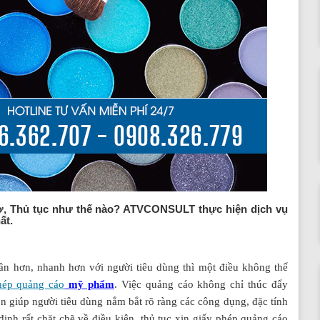
ơ, Thủ tục như thế nào? ATVCONSULT thực hiện dịch vụ
ất.
ần hơn, nhanh hơn với người tiêu dùng thì một điều không thể
hép quảng cáo
mỹ phẩm
. Việc quảng cáo không chỉ thúc đẩy
 giúp người tiêu dùng nắm bắt rõ ràng các công dụng, đặc tính
nh rất chặt chẽ về điều kiện, thủ tục xin giấy phép quảng cáo