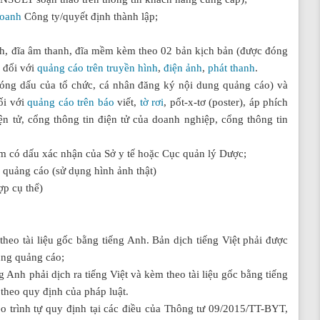
doanh
Công ty/quyết định thành lập;
nh, đĩa âm thanh, đĩa mềm kèm theo 02 bản kịch bản (đ­ược đóng
 đối với
quảng cáo trên truyền hình
,
điện ảnh
,
phát thanh
.
đóng dấu của tổ chức, cá nhân đăng ký nội dung quảng cáo) và
ối với
quảng cáo trên báo
viết,
tờ rơi
, pốt-x-tơ (poster), áp phích
ện tử, cổng thông tin điện tử của doanh nghiệp, cổng thông tin
 có dấu xác nhận của Sở y tế hoặc Cục quản lý Dược;
 quảng cáo (sử dụng hình ảnh thật)
ợp cụ thể)
 theo tài liệu gốc bằng tiếng Anh. Bản dịch tiếng Việt phải được
ung quảng cáo;
g Anh phải dịch ra tiếng Việt và kèm theo tài liệu gốc bằng tiếng
theo quy định của pháp luật.
heo trình tự quy định tại các điều của Thông tư 09/2015/TT-BYT,