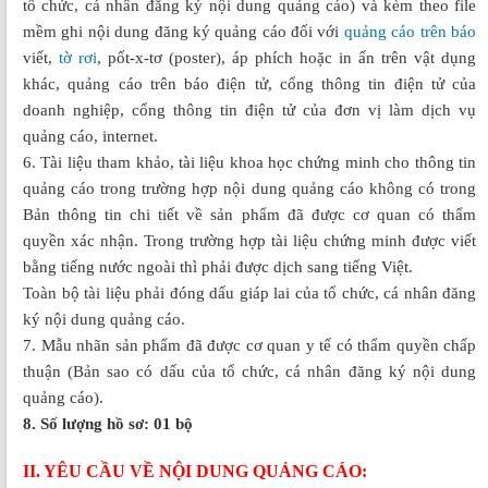
tổ chức, cá nhân đăng ký nội dung quảng cáo) và kèm theo file
mềm ghi nội dung đăng ký quảng cáo đối với
quảng cáo trên báo
viết,
tờ rơi
, pốt-x-tơ (poster), áp phích hoặc in ấn trên vật dụng
khác, quảng cáo trên báo điện tử, cổng thông tin điện tử của
doanh nghiệp, cổng thông tin điện tử của đơn vị làm dịch vụ
quảng cáo, internet.
6. Tài liệu tham khảo, tài liệu khoa học chứng minh cho thông tin
quảng cáo trong trường hợp nội dung quảng cáo không có trong
Bản thông tin chi tiết về sản phẩm đã được cơ quan có thẩm
quyền xác nhận. Trong trường hợp tài liệu chứng minh được viết
bằng tiếng nước ngoài thì phải được dịch sang tiếng Việt.
Toàn bộ tài liệu phải đóng dấu giáp lai của tổ chức, cá nhân đăng
ký nội dung quảng cáo.
7. Mẫu nhãn sản phẩm đã được cơ quan y tế có thẩm quyền chấp
thuận (Bản sao có dấu của tổ chức, cá nhân đăng ký nội dung
quảng cáo).
8. Số lượng hồ sơ: 01 bộ
II. YÊU CẦU VỀ NỘI DUNG QUẢNG CÁO: