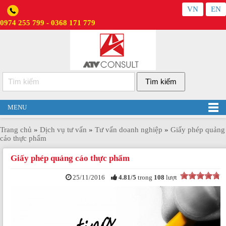
VN
EN
0974 255 799 - 0368 171 779
MENU
Trang chủ
»
Dịch vụ tư vấn
»
Tư vấn doanh nghiệp
»
Giấy phép quảng
cáo thực phẩm
Giấy phép quảng cáo thực phẩm
25/11/2016
4.81
/
5
trong
108
lượt