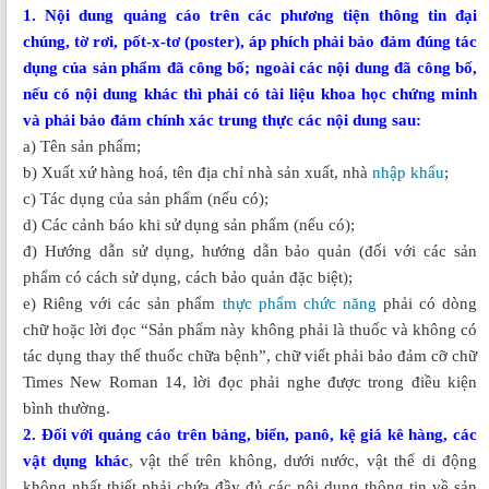
1. Nội dung quảng cáo trên các phương tiện thông tin đại
chúng, tờ rơi, pốt-x-tơ (poster), áp phích phải bảo đảm đúng tác
dụng của sản phẩm đã công bố; ngoài các nội dung đã công bố,
nếu có nội dung khác thì phải có tài liệu khoa học chứng minh
và phải bảo đảm chính xác trung thực các nội dung sau:
a) Tên sản phẩm;
b) Xuất xứ hàng hoá, tên địa chỉ nhà sản xuất, nhà
nhập khẩu
;
c) Tác dụng của sản phẩm (nếu có);
d) Các cảnh báo khi sử dụng sản phẩm (nếu có);
đ) Hướng dẫn sử dụng, hướng dẫn bảo quản (đối với các sản
phẩm có cách sử dụng, cách bảo quản đặc biệt);
e) Riêng với các sản phẩm
thực phẩm chức năng
phải có dòng
chữ hoặc lời đọc “Sản phẩm này không phải là thuốc và không có
tác dụng thay thế thuốc chữa bệnh”, chữ viết phải bảo đảm cỡ chữ
Times New Roman 14, lời đọc phải nghe được trong điều kiện
bình thường.
2. Đối với quảng cáo trên bảng, biển, panô, kệ giá kê hàng, các
vật dụng khác
, vật thể trên không, dưới nước, vật thể di động
không nhất thiết phải chứa đầy đủ các nội dung thông tin về sản