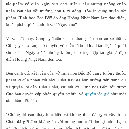
tác phẩm vở diễn Ngày xưa cho Tuần Châu nhưng không chấp
nhận yêu cầu bồi thường hơn 6 tỷ đồng. Tòa án cũng tuyên tác
phẩm "Tinh hoa Bắc Bộ" do ông Hoàng Nhật Nam làm đạo diễn,
là tác phẩm phái sinh từ vở "Ngày xưa".
Vì vấn đề này, Công ty Tuần Châu kháng cáo bản án sơ thẩm.
Công ty cho rằng, tòa tuyên vở diễn “Tinh Hoa Bắc Bộ” là phái
sinh của “Ngày xưa” nhưng không cho triệu tập tác giả là đạo
diễn Hoàng Nhật Nam đến toà.
Bên cạnh đó, kết luận của vở Tinh hoa Bắc Bộ cũng không thuộc
phạm vi của phiên toà này. Điều này đã ảnh hưởng đến danh dự
và quyền lợi đến Tuần Châu, khi mà vở “Tinh hoa Bắc Bộ” được
Cục bản quyền cấp phép quyền sở hữu và
quyền tác giả
như một
tác phẩm độc lập.
“Chúng tôi cảm thấy khó hiểu và không thoả đáng, vì vậy Tuần
Châu đã gửi đơn kháng án với mong muốn đi tìm sự minh bạch
và công bằng ở phiên toà phúc thẩm. Khi nào nhận được bản án,