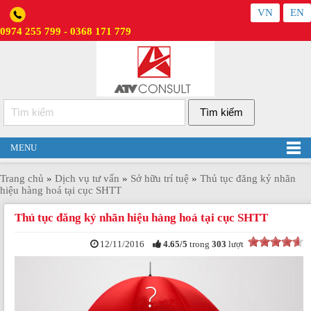
VN
EN
0974 255 799 - 0368 171 779
MENU
Trang chủ
»
Dịch vụ tư vấn
»
Sở hữu trí tuệ
»
Thủ tục đăng ký nhãn
hiệu hàng hoá tại cục SHTT
Thủ tục đăng ký nhãn hiệu hàng hoá tại cục SHTT
12/11/2016
4.65
/
5
trong
303
lượt