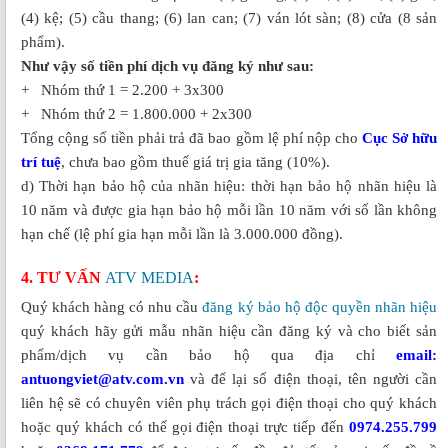
(4) kệ; (5) cầu thang; (6) lan can; (7) ván lót sàn; (8) cửa (8 sản
phẩm).
Như vậy số tiền phí dịch vụ đăng ký như sau:
+ Nhóm thứ 1 = 2.200 + 3x300
+ Nhóm thứ 2 = 1.800.000 + 2x300
Tổng cộng số tiền phải trả đã bao gồm lệ phí nộp cho
Cục Sở hữu
trí tuệ
, chưa bao gồm thuế giá trị gia tăng (10%).
d) Thời hạn bảo hộ của nhãn hiệu: thời hạn bảo hộ nhãn hiệu là
10 năm và được gia hạn bảo hộ mỗi lần 10 năm với số lần không
hạn chế (lệ phí gia hạn mỗi lần là 3.000.000 đồng).
4. TƯ VẤN
ATV MEDIA
:
Quý khách hàng có nhu cầu
đăng ký bảo hộ độc quyền nhãn hiệu
quý khách hãy gửi mẫu nhãn hiệu cần đăng ký và cho biết sản
phẩm/dịch vụ cần bảo hộ qua địa chỉ
email:
antuongviet@atv.com.vn
và để lại số điện thoại, tên người cần
liên hệ sẽ có chuyên viên phụ trách gọi điện thoại cho quý khách
hoặc quý khách có thể gọi điện thoại trực tiếp đến
0974.255.799