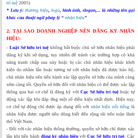
trí tuệ
2005)
* Lưu ý:
thương hiệu
,
logo
, hình ảnh, slogan,... là những tên gọi
khác của thuật ngữ pháp lý “
nhãn hiệu
”
2. TẠI SAO DOANH NGHIỆP NÊN ĐĂNG KÝ NHÃN
HIỆU:
-
Luật Sở hữu trí tuệ
không bắt buộc chủ sở hữu nhãn hiệu phải
đăng ký khi sử dụng, tuy nhiên để tránh các trường hợp có khả
năng tranh chấp sau này hoặc bị các chủ nhãn hiệu khác khởi
kiện do nhầm lẫn hoặc tương tư với nhãn hiệu đã được bảo hộ,
chủ nhãn hiệu nên tiến hành xác lập quyền sở hữu của mình càng
sớm càng tốt. Quyền sở hữu đối với nhãn hiệu có thể được xác lập
thông qua hai cơ chế là đăng ký với
Cục Sở hữu trí tuệ
hoặc tự
động xác lập khi đáp ứng một số điều kiện nhất định. Hiện nay,
cơ chế tự động chỉ được áp dụng đối với
nhãn hiệu nổi tiếng
là
nhãn hiệu được người tiêu dùng biết đến rộng rãi trên toàn lãnh
thổ Việt Nam.
- Đối với các nhãn hiệu thông thường, quyền sở hữu chỉ được xác
lập khi tiến hành
đăng ký nhãn hiệu
với
Cục Sở hữu trí tuệ
. Các