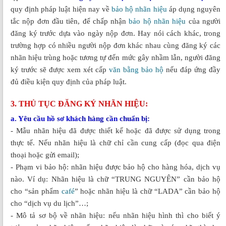
quy định pháp luật hiện nay về
bảo hộ nhãn hiệu
áp dụng nguyên
tắc nộp đơn đầu tiên, để chấp nhận
bảo hộ nhãn hiệu
của người
đăng ký trước dựa vào ngày nộp đơn. Hay nói cách khác, trong
trường hợp có nhiều người nộp đơn khác nhau cùng đăng ký các
nhãn hiệu trùng hoặc tương tự đến mức gây nhầm lẫn, người đăng
ký trước sẽ được xem xét cấp
văn bằng bảo hộ
nếu đáp ứng đầy
đủ điều kiện quy định của pháp luật.
3. THỦ TỤC ĐĂNG KÝ NHÃN HIỆU:
a. Yêu cầu hồ sơ khách hàng cần chuẩn bị:
- Mẫu nhãn hiệu đã được thiết kế hoặc đã được sử dụng trong
thực tế. Nếu nhãn hiệu là chữ chỉ cần cung cấp (đọc qua điện
thoại hoặc gửi email);
- Phạm vi bảo hộ: nhãn hiệu được bảo hộ cho hàng hóa, dịch vụ
nào. Ví dụ: Nhãn hiệu là chữ “TRUNG NGUYÊN” cần bảo hộ
cho “sản phẩm
café
” hoặc nhãn hiệu là chữ “LADA” cần bảo hộ
cho “dịch vụ du lịch”…;
- Mô tả sơ bộ về nhãn hiệu: nếu nhãn hiệu hình thì cho biết ý