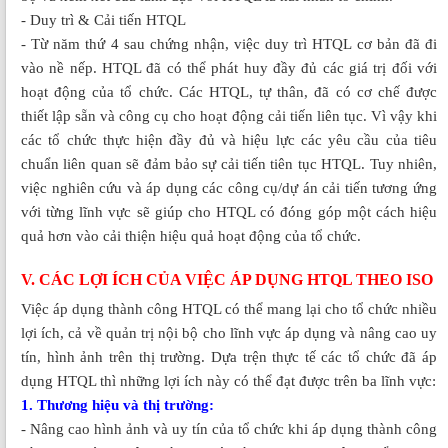
- Duy trì & Cải tiến HTQL
- Từ năm thứ 4 sau chứng nhận, việc duy trì HTQL cơ bản đã đi
vào nề nếp. HTQL đã có thể phát huy đầy đủ các giá trị đối với
hoạt động của tổ chức. Các HTQL, tự thân, đã có cơ chế được
thiết lập sẵn và công cụ cho hoạt động cải tiến liên tục. Vì vậy khi
các tổ chức thực hiện đầy đủ và hiệu lực các yêu cầu của tiêu
chuẩn liên quan sẽ đảm bảo sự cải tiến tiên tục HTQL. Tuy nhiên,
việc nghiên cứu và áp dụng các công cụ/dự án cải tiến tương ứng
với từng lĩnh vực sẽ giúp cho HTQL có đóng góp một cách hiệu
quả hơn vào cải thiện hiệu quả hoạt động của tổ chức.
V. CÁC LỢI ÍCH CỦA VIỆC ÁP DỤNG HTQL THEO ISO
Việc áp dụng thành công HTQL có thể mang lại cho tổ chức nhiều
lợi ích, cả về quản trị nội bộ cho lĩnh vực áp dụng và nâng cao uy
tín, hình ảnh trên thị trường. Dựa trện thực tế các tổ chức đã áp
dụng HTQL thì những lợi ích này có thể đạt được trên ba lĩnh vực:
1. Thương hiệu và thị trường:
- Nâng cao hình ảnh và uy tín của tổ chức khi áp dụng thành công