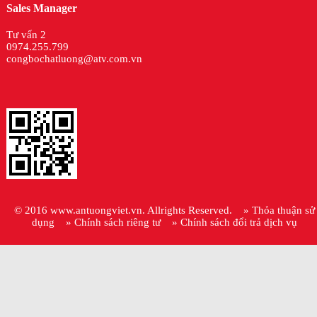
Sales Manager
Tư vấn 2
0974.255.799
congbochatluong@atv.com.vn
© 2016
www.antuongviet.vn
. Allrights Reserved.
» Thỏa thuận sử
dụng
» Chính sách riêng tư
» Chính sách đổi trả dịch vụ