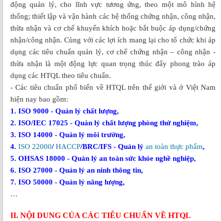
động quản lý, cho lĩnh vực tương ứng, theo một mô hình hệ
thống; thiết lập và vận hành các hệ thống chứng nhận, công nhận,
thừa nhận và cơ chế khuyến khích hoặc bắt buộc áp dụng/chứng
nhận/công nhận. Cùng với các lợi ích mang lại cho tổ chức khi áp
dụng các tiêu chuẩn quản lý, cơ chế chứng nhận – công nhận -
thừa nhận là một động lực quan trọng thúc đẩy phong trào áp
dụng các HTQL theo tiêu chuẩn.
- Các tiêu chuẩn phổ biến về HTQL trên thế giới và ở Việt Nam
hiện nay bao gồm:
1. ISO 9000 - Quản lý chất lượng,
2. ISO/IEC 17025 - Quản lý chất lượng phòng thử nghiệm,
3. ISO 14000 - Quản lý môi trường,
4.
ISO 22000
/
HACCP
/BRC/IFS - Quản lý
an toàn thực phẩm
,
5. OHSAS 18000 - Quản lý an toàn sức khỏe nghề nghiệp,
6. ISO 27000 - Quản lý an ninh thông tin,
7. ISO 50000 - Quản lý năng lượng,
…
II. NỘI DUNG CỦA CÁC TIÊU CHUẨN VỀ HTQL