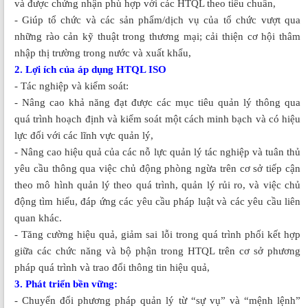
và được chứng nhận phù hợp với các HTQL theo tiêu chuẩn,
- Giúp tổ chức và các sản phẩm/dịch vụ của tổ chức vượt qua
những rào cản kỹ thuật trong thương mại; cải thiện cơ hội thâm
nhập thị trường trong nước và xuất khẩu,
2. Lợi ích của áp dụng HTQL ISO
- Tác nghiệp và kiểm soát:
- Nâng cao khả năng đạt được các mục tiêu quản lý thông qua
quá trình hoạch định và kiểm soát một cách minh bạch và có hiệu
lực đối với các lĩnh vực quản lý,
- Nâng cao hiệu quả của các nỗ lực quản lý tác nghiệp và tuân thủ
yêu cầu thông qua việc chủ động phòng ngừa trên cơ sở tiếp cận
theo mô hình quản lý theo quá trình, quản lý rủi ro, và việc chủ
động tìm hiểu, đáp ứng các yêu cầu pháp luật và các yêu cầu liên
quan khác.
- Tăng cường hiệu quả, giảm sai lỗi trong quá trình phối kết hợp
giữa các chức năng và bộ phận trong HTQL trên cơ sở phương
pháp quá trình và trao đổi thông tin hiệu quả,
3. Phát triển bền vững:
- Chuyển đổi phương pháp quản lý từ “sự vụ” và “mệnh lệnh”