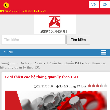
VN
EN
0974 255 799 - 0368 171 779
MENU
Trang chủ
»
Dịch vụ tư vấn
»
Tư vấn tiêu chuẩn ISO
»
Giới thiệu các
hệ thống quản lý theo ISO
Giới thiệu các hệ thống quản lý theo ISO
22/11/2016
3.45
/
5
trong
37
lượt