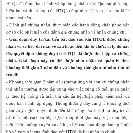
HTQL đã được ban hành và áp dụng nhằm xác định sự phù hợp,
hiệu lực và thích hợp của HTQL cũng như các yêu cầu cho khắc
phục, cải tiến,
- Đánh giá chứng nhận, thực hiện các hành động khắc phục trên
cơ sở các phát hiện của đánh giá chứng nhận và nhận chứng chỉ.
- Giai đoạn duy trì/cải tiến bắt đầu sau khi HTQL được chứng
nhận và sẽ kéo dài mãi về sau hoặc đến khi tổ chức, vì lý do nào
đó, quyết định không duy trì HTQL đã được thiết lập và chứng
nhận. Giai đoạn này có thể được nhìn nhận và quản lý theo
khoảng thời gian 3 năm đầu và khoảng thời gian từ năm thứ tư
trở đi:
- Khoảng thời gian 3 năm đầu (tương ứng với chu kỳ chứng nhận
thứ nhất) thường được tập trung vào việc củng cố thói quen quản
lý theo hệ thống và tuân thủ các tài liệu/biện pháp kiểm soát đã
được ban hành, áp dụng. Thông thường đây cũng là khoảng thời
gian có ý nghĩa quyết định đến khả năng của HTQL tự duy trì và
cải tiến một cách có hiệu lực. Trong thời gian này, việc thực hiện
một cách thường xuyên và có hiệu lực các hoạt động đánh giá nội
bộ và xem xét của lãnh đạo với HTQL là hai nhân tố chính.