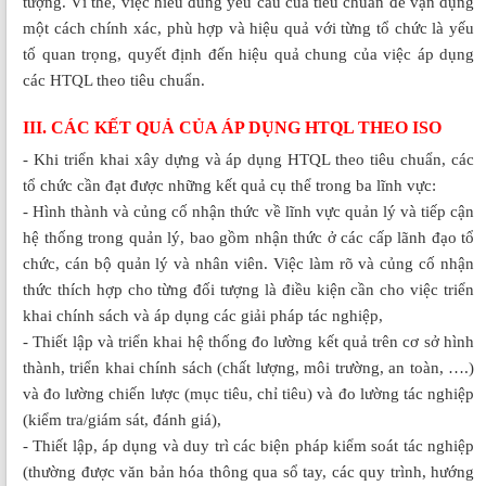
tượng. Vì thế, việc hiểu đúng yêu cầu của tiêu chuẩn để vận dụng
một cách chính xác, phù hợp và hiệu quả với từng tổ chức là yếu
tố quan trọng, quyết định đến hiệu quả chung của việc áp dụng
các HTQL theo tiêu chuẩn.
III. CÁC KẾT QUẢ CỦA ÁP DỤNG HTQL THEO ISO
- Khi triển khai xây dựng và áp dụng HTQL theo tiêu chuẩn, các
tổ chức cần đạt được những kết quả cụ thể trong ba lĩnh vực:
- Hình thành và củng cố nhận thức về lĩnh vực quản lý và tiếp cận
hệ thống trong quản lý, bao gồm nhận thức ở các cấp lãnh đạo tổ
chức, cán bộ quản lý và nhân viên. Việc làm rõ và củng cố nhận
thức thích hợp cho từng đối tượng là điều kiện cần cho việc triển
khai chính sách và áp dụng các giải pháp tác nghiệp,
- Thiết lập và triển khai hệ thống đo lường kết quả trên cơ sở hình
thành, triển khai chính sách (chất lượng, môi trường, an toàn, ….)
và đo lường chiến lược (mục tiêu, chỉ tiêu) và đo lường tác nghiệp
(kiểm tra/giám sát, đánh giá),
- Thiết lập, áp dụng và duy trì các biện pháp kiểm soát tác nghiệp
(thường được văn bản hóa thông qua sổ tay, các quy trình, hướng