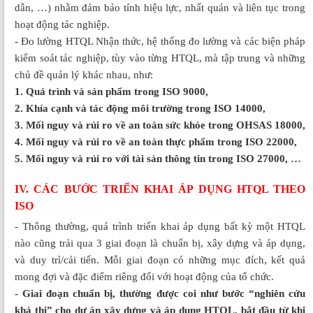
dẫn, …) nhằm đảm bảo tính hiệu lực, nhất quán và liên tục trong
hoạt động tác nghiệp.
- Đo lường HTQL Nhận thức, hệ thống đo lường và các biện pháp
kiểm soát tác nghiệp, tùy vào từng HTQL, mà tập trung và những
chủ đề quản lý khác nhau, như:
1. Quá trình và sản phẩm trong ISO 9000,
2. Khía cạnh và tác động môi trường trong ISO 14000,
3. Mối nguy và rủi ro về an toàn sức khỏe trong OHSAS 18000,
4. Mối nguy và rủi ro về an toàn thực phẩm trong ISO 22000,
5. Mối nguy và rủi ro với tài sản thông tin trong ISO 27000, …
IV. CÁC BƯỚC TRIỂN KHAI ÁP DỤNG HTQL THEO
ISO
- Thông thường, quá trình triển khai áp dụng bất kỳ một HTQL
nào cũng trải qua 3 giai đoạn là chuẩn bị, xây dựng và áp dụng,
và duy trì/cải tiến. Mỗi giai đoạn có những mục đích, kết quả
mong đợi và đặc điểm riêng đối với hoạt động của tổ chức.
- Giai đoạn chuẩn bị, thường được coi như bước “nghiên cứu
khả thi” cho dự án xây dựng và áp dụng HTQL, bắt đầu từ khi