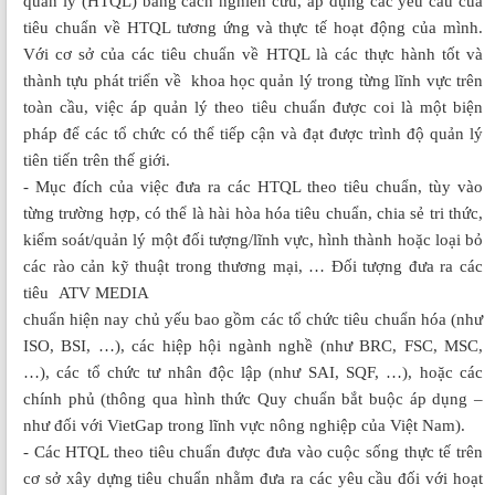
quản lý (HTQL) bằng cách nghiên cứu, áp dụng các yêu cầu của
tiêu chuẩn về HTQL tương ứng và thực tế hoạt động của mình.
Với cơ sở của các tiêu chuẩn về HTQL là các thực hành tốt và
thành tựu phát triển về khoa học quản lý trong từng lĩnh vực trên
toàn cầu, việc áp quản lý theo tiêu chuẩn được coi là một biện
pháp để các tổ chức có thể tiếp cận và đạt được trình độ quản lý
tiên tiến trên thế giới.
- Mục đích của việc đưa ra các HTQL theo tiêu chuẩn, tùy vào
từng trường hợp, có thể là hài hòa hóa tiêu chuẩn, chia sẻ tri thức,
kiểm soát/quản lý một đối tượng/lĩnh vực, hình thành hoặc loại bỏ
các rào cản kỹ thuật trong thương mại, … Đối tượng đưa ra các
tiêu
ATV MEDIA
chuẩn hiện nay chủ yếu bao gồm các tổ chức tiêu chuẩn hóa (như
ISO, BSI, …), các hiệp hội ngành nghề (như BRC, FSC, MSC,
…), các tổ chức tư nhân độc lập (như SAI, SQF, …), hoặc các
chính phủ (thông qua hình thức Quy chuẩn bắt buộc áp dụng –
như đối với VietGap trong lĩnh vực nông nghiệp của Việt Nam).
- Các HTQL theo tiêu chuẩn được đưa vào cuộc sống thực tế trên
cơ sở xây dựng tiêu chuẩn nhằm đưa ra các yêu cầu đối với hoạt