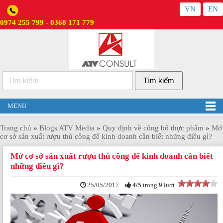
VN
EN
0974 255 799 - 0368 171 779
MENU
Trang chủ
»
Blogs ATV Media
»
Quy định về công bố thực phẩm
»
Mở
cơ sở sản xuất rượu thủ công để kinh doanh cần biết những điều gì?
Mở cơ sở sản xuất rượu thủ công để kinh doanh cần biết
những điều gì?
25/05/2017
4
/
5
trong
9
lượt