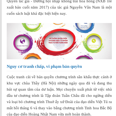
Quyền tác giả - Đường hội nhập không trải hoa hồng (NXB Trẻ
xuất bản cuối năm 2017) của tác giả Nguyễn Vân Nam là một
cuốn sách luật khá đặc biệt hiện nay.
Nguy cơ tranh chấp, vi phạm bản quyền
Cuộc tranh cãi về bản quyền chương trình sân khấu thực cảnh ở
khu vực chùa Thầy (Hà Nội) những ngày qua đã và đang thu
hút sự quan tâm của dư luận. Mọi chuyện xuất phát từ việc nhà
đầu tư chương trình là Tập đoàn Tuần Châu đã cho ngừng diễn
và loại bỏ chương trình Thuở ấy xứ Ðoài của đạo diễn Việt Tú ra
mắt hồi tháng 6 và thay vào bằng chương trình Tinh hoa Bắc Bộ
của đạo diễn Hoàng Nhật Nam vừa mới hoàn thành.