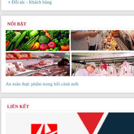
Đối tác - Khách hàng
TP.HCM gặp khó trong xử lý vi phạm hành chính về an toàn thực
phẩm
NỔI BẬT
An toàn thực phẩm trong bối cảnh mới
LIÊN KẾT