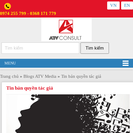
VN
EN
0974 255 799 - 0368 171 779
MENU
Trang chủ
»
Blogs ATV Media
»
Tin bản quyền tác giả
Tin bản quyền tác giả