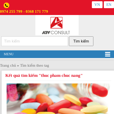
VN
EN
0974 255 799 - 0368 171 779
MENU
Trang chủ
»
Tìm kiếm theo tag
Kết quả tìm kiếm "thuc pham chuc nang"