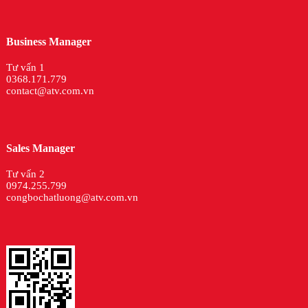
Tư vấn 1
0368.171.779
contact@atv.com.vn
Sales Manager
Tư vấn 2
0974.255.799
congbochatluong@atv.com.vn
© 2016
www.antuongviet.vn
. Allrights Reserved.
» Thỏa thuận sử