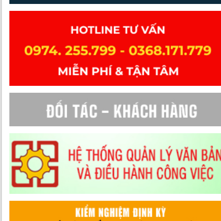
Sửa đổi Luật Sở hữu trí tuệ: Chủ động, nghiêm túc thực hiện các điề
ước quốc tế