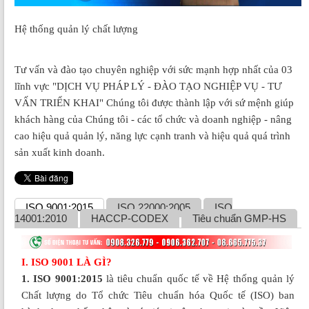
Hệ thống quản lý chất lượng
H
Tư vấn và đào tạo chuyên nghiệp với sức mạnh hợp nhất của 03
lĩnh vực "DỊCH VỤ PHÁP LÝ - ĐÀO TẠO NGHIỆP VỤ - TƯ
VẤN TRIỂN KHAI" Chúng tôi được thành lập với sứ mệnh giúp
khách hàng của Chúng tôi - các tổ chức và doanh nghiệp - nâng
cao hiệu quả quản lý, năng lực cạnh tranh và hiệu quả quá trình
sản xuất kinh doanh.
ISO 9001:2015
ISO 22000:2005
ISO
14001:2010
HACCP-CODEX
Tiêu chuẩn GMP-HS
I. ISO 9001 LÀ GÌ?
1. ISO 9001:2015
là tiêu chuẩn quốc tế về Hệ thống quản lý
Chất lượng do Tổ chức Tiêu chuẩn hóa Quốc tế (ISO) ban